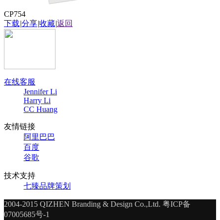
CP754
下载
|
分享
|
收藏
|
返回
在线客服
Jennifer Li
Harry Li
CC Huang
友情链接
阿里巴巴
百度
谷歌
技术支持
七臻品牌策划
2004-2015
QIZHEN Branding & Design Co.,Ltd.
粤ICP备
07005685号-1